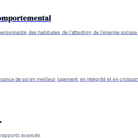
comportemental
personnalité, des habitudes, de l'attention, de l'énergie soci
sance de soi en meilleur jugement, en intégrité et en croissa
.
t rapports avancés.