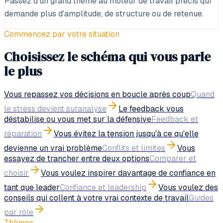
Passez d'un grand thème au moteur de travail précis qui
demande plus d'amplitude, de structure ou de retenue.
Commencez par votre situation
Choisissez le schéma qui vous parle
le plus
Vous repassez vos décisions en boucle après coup
Quand
le stress devient suranalyse
Le feedback vous
déstabilise ou vous met sur la défensive
Feedback et
réparation
Vous évitez la tension jusqu'à ce qu'elle
devienne un vrai problème
Conflits et limites
Vous
essayez de trancher entre deux options
Comparer et
choisir
Vous voulez inspirer davantage de confiance en
tant que leader
Confiance et leadership
Vous voulez des
conseils qui collent à votre vrai contexte de travail
Guides
par rôle
Thèmes