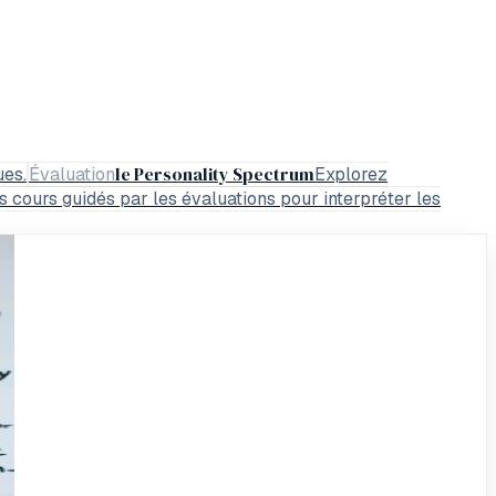
le Personality Spectrum
ues.
Évaluation
Explorez
 cours guidés par les évaluations pour interpréter les