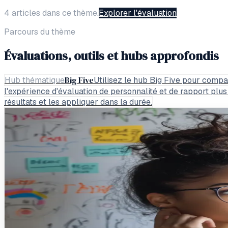
4 articles dans ce thème.
Explorer l'évaluation
Parcours du thème
Évaluations, outils et hubs approfondis
Big Five
Hub thématique
Utilisez le hub Big Five pour comparer
l'expérience d'évaluation de personnalité et de rapport pl
résultats et les appliquer dans la durée.