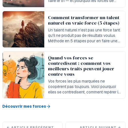
faire le tri — et pourquoi les forces de
caractère sont du bon côté.
Comment transformer un talent
naturel en vraie force (5 étapes)
Un talent naturel n'est pas une force tant
qu'il ne produit pas de résultats voulus.
Méthode en 5 étapes pour en faire une
force mesurable et déployable.
Quand vos forces se
contredisent : comment vos
meilleurs traits peuvent jouer
contre vous
Vos forces les plus marquées ne
coopèrent pas toujours. Voici pourquoi
elles se contredisent, comment repérer le
schéma et comment intégrer des forces
concurrentes.
Découvrir mes forces
←
ARTICLE PRÉCÉDENT
ARTICLE SUIVANT
→