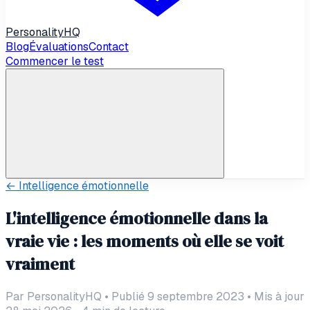
Personality
HQ
Blog
Évaluations
Contact
Commencer le test
←
Intelligence émotionnelle
L'intelligence émotionnelle dans la
vraie vie : les moments où elle se voit
vraiment
Par
PersonalityHQ
•
Publié 9 septembre 2023
•
Mis à jour