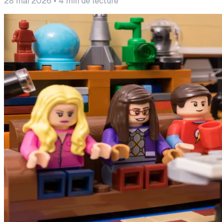
28 mai 2026
•
4
min de lecture