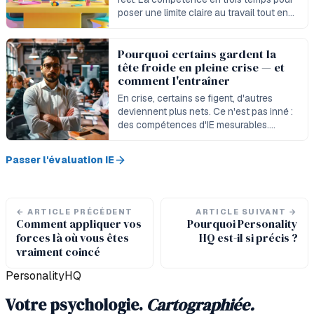
poser une limite claire au travail tout en
préservant la relation.
Pourquoi certains gardent la
tête froide en pleine crise — et
comment l'entraîner
En crise, certains se figent, d'autres
deviennent plus nets. Ce n'est pas inné :
des compétences d'IE mesurables.
Comment entraîner votre maillon faible.
Passer l'évaluation IE
←
ARTICLE PRÉCÉDENT
ARTICLE SUIVANT
→
Comment appliquer vos
Pourquoi Personality
forces là où vous êtes
HQ est-il si précis ?
vraiment coincé
PersonalityHQ
Votre psychologie.
Cartographiée.