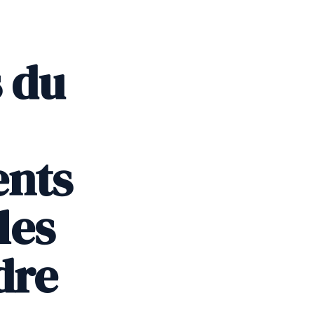
s du
ents
les
dre