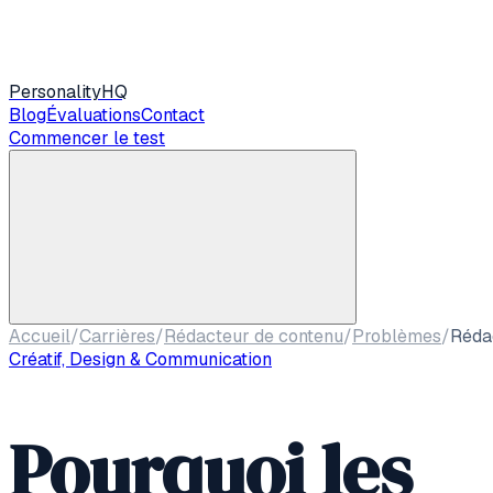
Personality
HQ
Blog
Évaluations
Contact
Commencer le test
Accueil
/
Carrières
/
Rédacteur de contenu
/
Problèmes
/
Réda
Créatif, Design & Communication
Pourquoi les