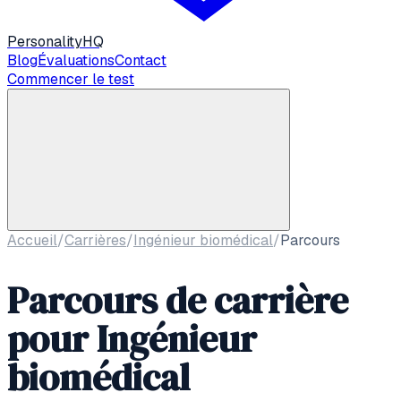
Personality
HQ
Blog
Évaluations
Contact
Commencer le test
Accueil
/
Carrières
/
Ingénieur biomédical
/
Parcours
Parcours de carrière
pour
Ingénieur
biomédical