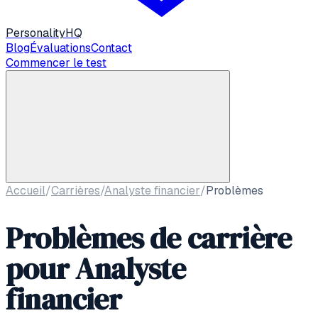
Personality
HQ
Blog
Évaluations
Contact
Commencer le test
Accueil
/
Carrières
/
Analyste financier
/
Problèmes
Problèmes de carrière
pour
Analyste
financier