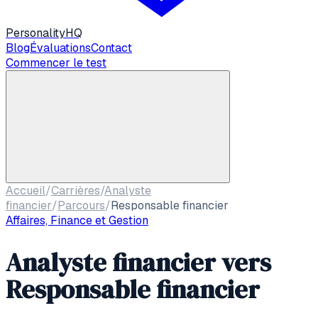
Personality
HQ
Blog
Évaluations
Contact
Commencer le test
Accueil
/
Carrières
/
Analyste
financier
/
Parcours
/
Responsable financier
Affaires, Finance et Gestion
Analyste financier
vers
Responsable financier