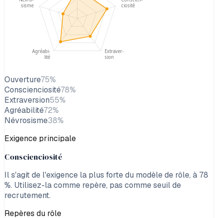
sisme
ciosité
Agréabi-
Extraver-
lité
sion
Ouverture
75
%
Conscienciosité
78
%
Extraversion
55
%
Agréabilité
72
%
Névrosisme
38
%
Exigence principale
Conscienciosité
Il s'agit de l'exigence la plus forte du modèle de rôle, à
78
%. Utilisez-la comme repère, pas comme seuil de
recrutement.
Repères du rôle