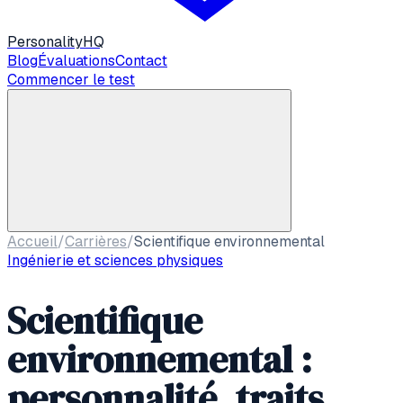
Personality
HQ
Blog
Évaluations
Contact
Commencer le test
Accueil
/
Carrières
/
Scientifique environnemental
Ingénierie et sciences physiques
Scientifique
environnemental :
personnalité, traits,