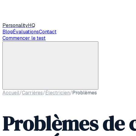
Personality
HQ
Blog
Évaluations
Contact
Commencer le test
Accueil
/
Carrières
/
Électricien
/
Problèmes
Problèmes de c