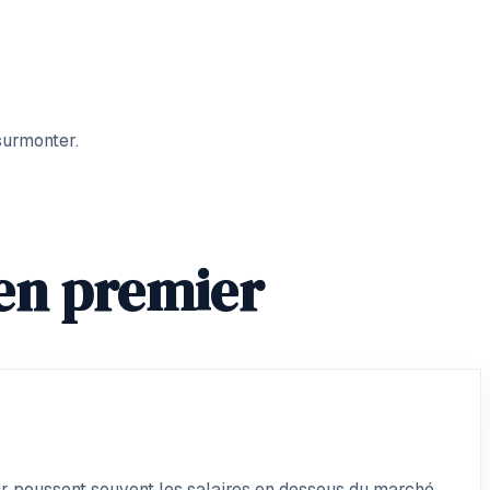
surmonter.
 en premier
eur poussent souvent les salaires en dessous du marché.