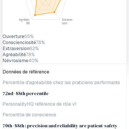
Agréabi-
Extraver-
lité
sion
Ouverture
65
%
Conscienciosité
78
%
Extraversion
62
%
Agréabilité
78
%
Névrosisme
40
%
Données de référence
Percentile d'agréabilité chez les praticiens performants
72nd–88th percentile
PersonalityHQ référence de rôle v1
Percentile de conscience
70th–88th : precision and reliability are patient-safety