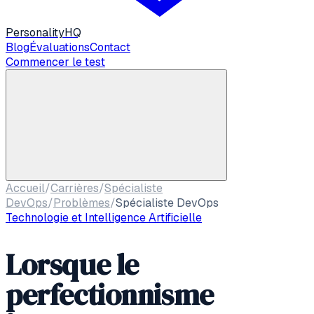
Personality
HQ
Blog
Évaluations
Contact
Commencer le test
Accueil
/
Carrières
/
Spécialiste
DevOps
/
Problèmes
/
Spécialiste DevOps
Technologie et Intelligence Artificielle
Lorsque le
perfectionnisme