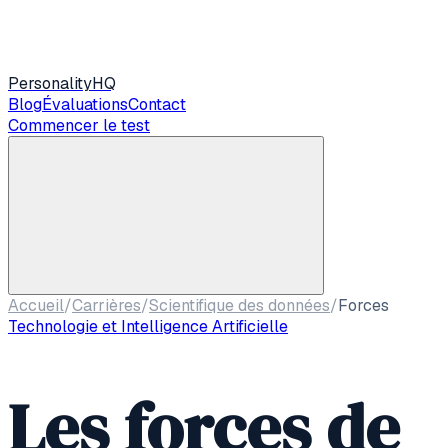
Personality
HQ
Blog
Évaluations
Contact
Commencer le test
Accueil
/
Carrières
/
Scientifique des données
/
Forces
Technologie et Intelligence Artificielle
Les forces de