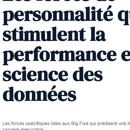
personnalité q
stimulent la
performance 
science des
données
Les forces spécifiques liées aux Big Five qui prédisent une
carrière mesurable.