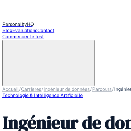
Personality
HQ
Blog
Évaluations
Contact
Commencer le test
Accueil
/
Carrières
/
Ingénieur de données
/
Parcours
/
Ingénie
Technologie & Intelligence Artificielle
Ingénieur de do