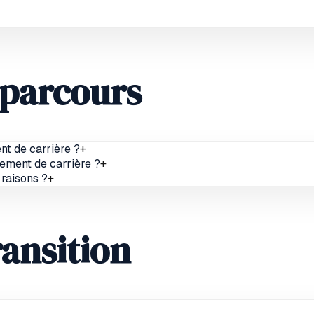
 parcours
t de carrière ?
+
gement de carrière ?
+
 raisons ?
+
ransition