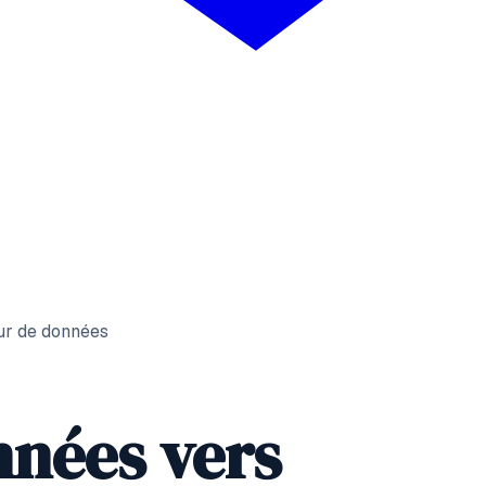
ur de données
nnées
vers