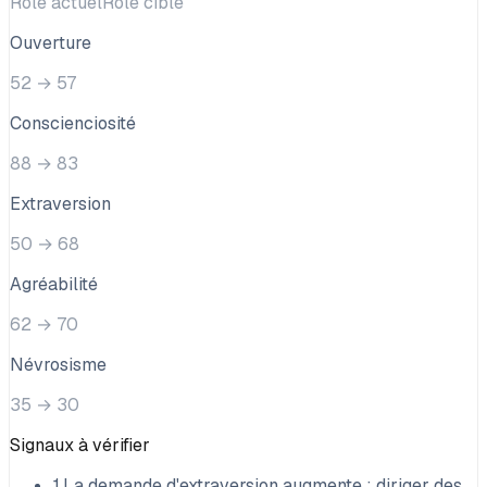
Rôle actuel
Rôle cible
Ouverture
52
→
57
Conscienciosité
88
→
83
Extraversion
50
→
68
Agréabilité
62
→
70
Névrosisme
35
→
30
Signaux à vérifier
1
.
La demande d'extraversion augmente : diriger des