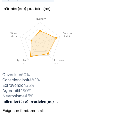
Infirmier(ère) praticien(ne)
Ouverture
Névro-
Conscien-
sisme
ciosité
Agréabi-
Extraver-
lité
sion
Ouverture
60
%
Conscienciosité
82
%
Extraversion
65
%
Agréabilité
80
%
Névrosisme
45
%
Infirmier(ère) praticien(ne)
→
Exigence fondamentale