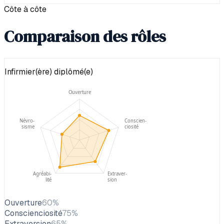
Côte à côte
Comparaison des rôles
Infirmier(ère) diplômé(e)
Ouverture
Névro-
Conscien-
sisme
ciosité
Agréabi-
Extraver-
lité
sion
Ouverture
60
%
Conscienciosité
75
%
Extraversion
65
%