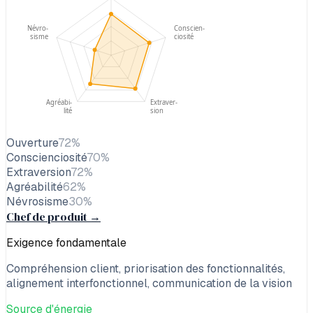
Névro-
Conscien-
sisme
ciosité
Agréabi-
Extraver-
lité
sion
Ouverture
72
%
Conscienciosité
70
%
Extraversion
72
%
Agréabilité
62
%
Névrosisme
30
%
Chef de produit
→
Exigence fondamentale
Compréhension client, priorisation des fonctionnalités,
alignement interfonctionnel, communication de la vision
Source d'énergie