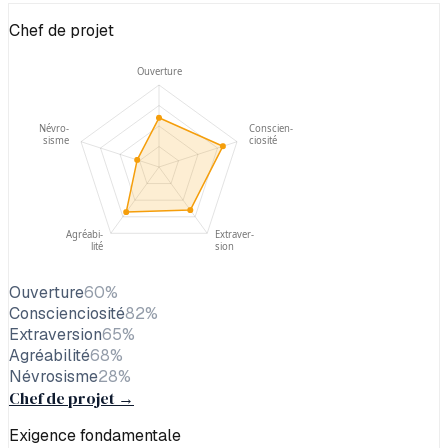
Chef de projet
Ouverture
Névro-
Conscien-
sisme
ciosité
Agréabi-
Extraver-
lité
sion
Ouverture
60
%
Conscienciosité
82
%
Extraversion
65
%
Agréabilité
68
%
Névrosisme
28
%
Chef de projet
→
Exigence fondamentale