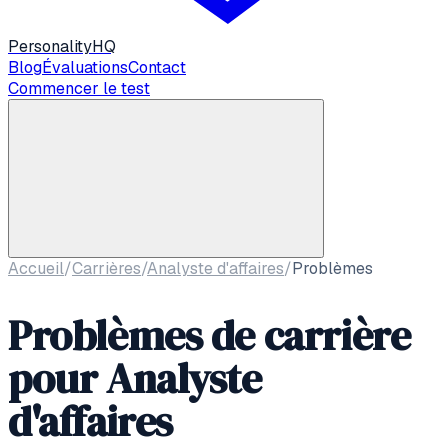
Personality
HQ
Blog
Évaluations
Contact
Commencer le test
Accueil
/
Carrières
/
Analyste d'affaires
/
Problèmes
Problèmes de carrière
pour
Analyste
d'affaires