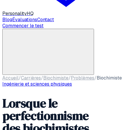
Personality
HQ
Blog
Évaluations
Contact
Commencer le test
Accueil
/
Carrières
/
Biochimiste
/
Problèmes
/
Biochimiste
Ingénierie et sciences physiques
Lorsque le
perfectionnisme
des biochimistes