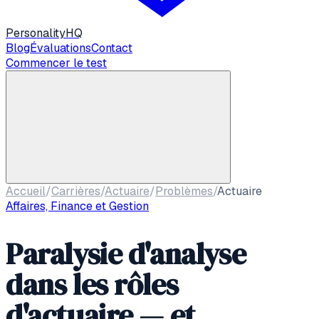
Personality
HQ
Blog
Évaluations
Contact
Commencer le test
Accueil
/
Carrières
/
Actuaire
/
Problèmes
/
Actuaire
Affaires, Finance et Gestion
Paralysie d'analyse
dans les rôles
d'actuaire — et