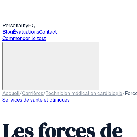
Personality
HQ
Blog
Évaluations
Contact
Commencer le test
Accueil
/
Carrières
/
Technicien médical en cardiologie
/
Forc
Services de santé et cliniques
Les forces de