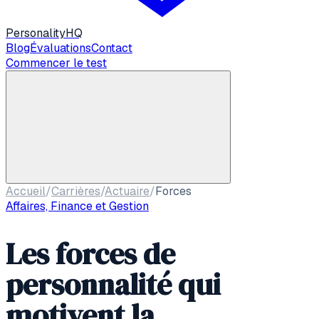
Personality
HQ
Blog
Évaluations
Contact
Commencer le test
Accueil
/
Carrières
/
Actuaire
/
Forces
Affaires, Finance et Gestion
Les forces de
personnalité qui
motivent la